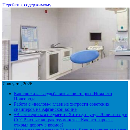
Перейти к содержимому
7 августа, 2026
Как сложилась судьба вокзалов старого Нижнего
Новгорода
Работа с «веслом»: главные хитрости советских
снайперов на Афганской войне
«Вы материться не умеете. Хотите, научу» 70 лет назад в
СССР испытали ракету-монстра. Как этот проект
открыл дорогу в космос?