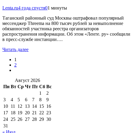
Lenta.ru
4 года спустя
0
1 минуты
Таганский районный суд Москвы оштрафовал популярный
мессенджер Threema на 800 тысяч рублей за невыполнение
обязанностей участника реестра организаторов
распространения информации. Об этом «Ленте. ру» сообщили
в пресс-службе инстанции….
Читать далее
1
2
Август 2026
Пн
Вт
Ср
Чт
Пт
Сб
Вс
1
2
3
4
5
6
7
8
9
10
11
12
13
14
15
16
17
18
19
20
21
22
23
24
25
26
27
28
29
30
31
« Июл