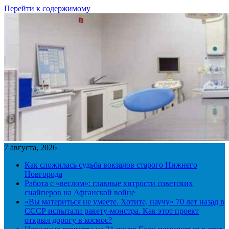
Перейти к содержимому
7 августа, 2026
Как сложилась судьба вокзалов старого Нижнего
Новгорода
Работа с «веслом»: главные хитрости советских
снайперов на Афганской войне
«Вы материться не умеете. Хотите, научу» 70 лет назад в
СССР испытали ракету-монстра. Как этот проект
открыл дорогу в космос?