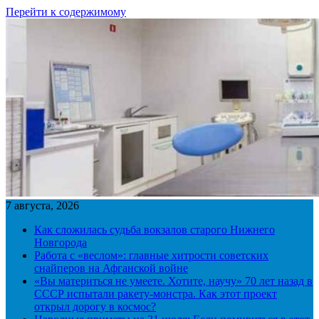
Перейти к содержимому
7 августа, 2026
Как сложилась судьба вокзалов старого Нижнего
Новгорода
Работа с «веслом»: главные хитрости советских
снайперов на Афганской войне
«Вы материться не умеете. Хотите, научу» 70 лет назад в
СССР испытали ракету-монстра. Как этот проект
открыл дорогу в космос?