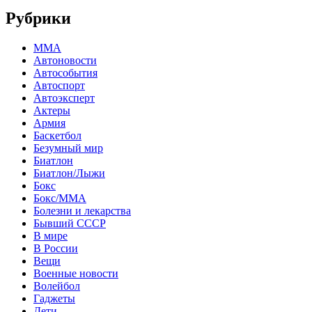
Рубрики
MMA
Автоновости
Автособытия
Автоспорт
Автоэксперт
Актеры
Армия
Баскетбол
Безумный мир
Биатлон
Биатлон/Лыжи
Бокс
Бокс/MMA
Болезни и лекарства
Бывший СССР
В мире
В России
Вещи
Военные новости
Волейбол
Гаджеты
Дети