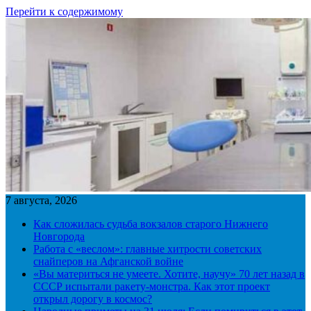
Перейти к содержимому
7 августа, 2026
Как сложилась судьба вокзалов старого Нижнего
Новгорода
Работа с «веслом»: главные хитрости советских
снайперов на Афганской войне
«Вы материться не умеете. Хотите, научу» 70 лет назад в
СССР испытали ракету-монстра. Как этот проект
открыл дорогу в космос?