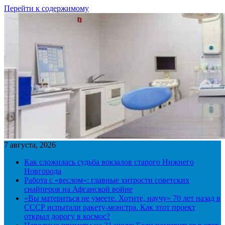
Перейти к содержимому
7 августа, 2026
Как сложилась судьба вокзалов старого Нижнего
Новгорода
Работа с «веслом»: главные хитрости советских
снайперов на Афганской войне
«Вы материться не умеете. Хотите, научу» 70 лет назад в
СССР испытали ракету-монстра. Как этот проект
открыл дорогу в космос?