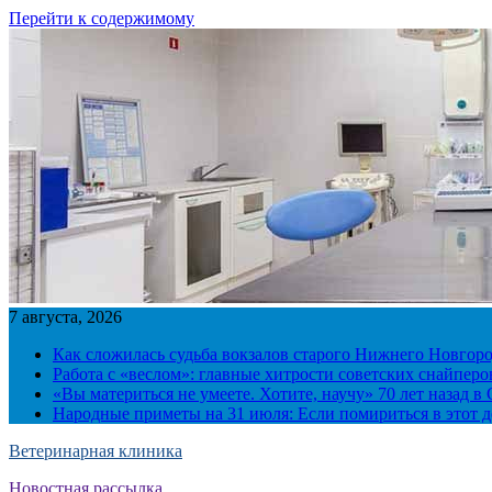
Перейти к содержимому
7 августа, 2026
Как сложилась судьба вокзалов старого Нижнего Новгор
Работа с «веслом»: главные хитрости советских снайпер
«Вы материться не умеете. Хотите, научу» 70 лет назад 
Народные приметы на 31 июля: Если помириться в этот де
Ветеринарная клиника
Новостная рассылка