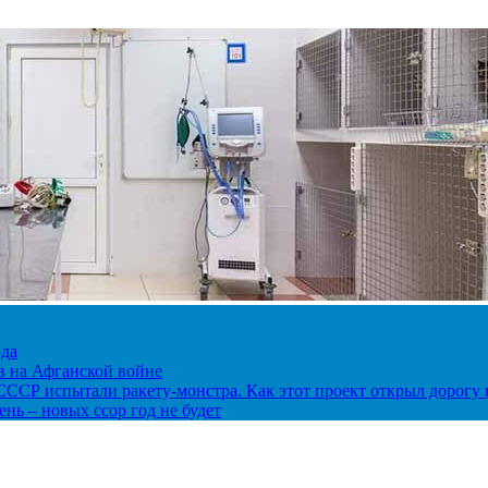
ода
ов на Афганской войне
в СССР испытали ракету-монстра. Как этот проект открыл дорогу 
нь – новых ссор год не будет