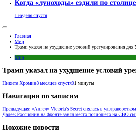
Когда «луноходы» ездили по столиц
1 неделя спустя
Главная
Мир
Трамп указал на ухудшение условий урегулирования для
Мир
Трамп указал на ухудшение условий ур
Никита Хромин
8 месяцев спустя
0
1 минуты
Навигация по записям
Предыдущая:
«Ангел» Victoria’s Secret снялась в ультракоротко
Далее:
Россиянин на фронте занял место погибшего на СВО сы
Похожие новости