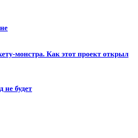
йне
кету-монстра. Как этот проект открыл
 не будет