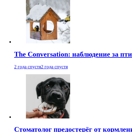
The Conversation: наблюдение за п
2 года спустя
2 года спустя
Стоматолог предостерёг от кормле