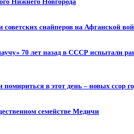
рого Нижнего Новгорода
ти советских снайперов на Афганской во
научу» 70 лет назад в СССР испытали ра
помириться в этот день – новых ссор год
щественном семействе Медичи