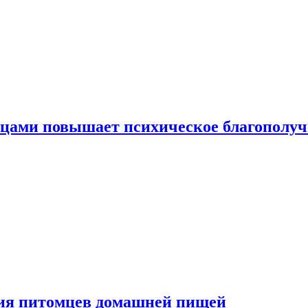
тицами повышает психическое благополу
ния питомцев домашней пищей