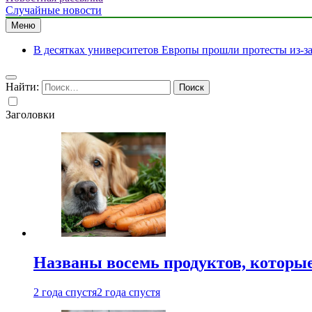
Случайные новости
Меню
В десятках университетов Европы прошли протесты из-з
Найти:
Заголовки
Названы восемь продуктов, которые
2 года спустя
2 года спустя