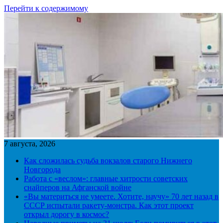
Перейти к содержимому
7 августа, 2026
Как сложилась судьба вокзалов старого Нижнего
Новгорода
Работа с «веслом»: главные хитрости советских
снайперов на Афганской войне
«Вы материться не умеете. Хотите, научу» 70 лет назад в
СССР испытали ракету-монстра. Как этот проект
открыл дорогу в космос?