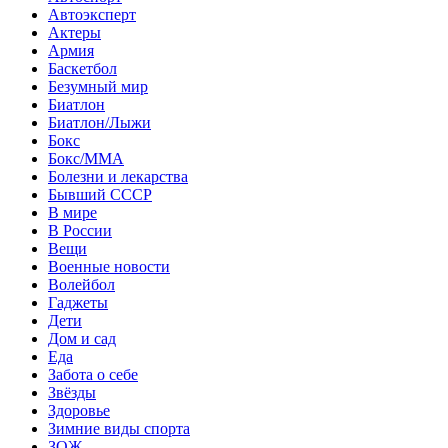
Автоэксперт
Актеры
Армия
Баскетбол
Безумный мир
Биатлон
Биатлон/Лыжи
Бокс
Бокс/MMA
Болезни и лекарства
Бывший СССР
В мире
В России
Вещи
Военные новости
Волейбол
Гаджеты
Дети
Дом и сад
Еда
Забота о себе
Звёзды
Здоровье
Зимние виды спорта
ЗОЖ