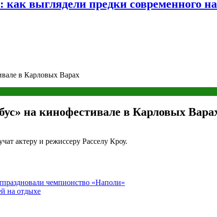
е: как выглядели предки современного н
ивале в Карловых Варах
бус» на кинофестивале в Карловых Вара
чат актеру и режиссеру Расселу Кроу.
отпраздновали чемпионство «Наполи»
ей на отдыхе