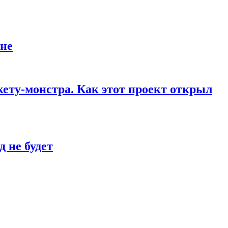
йне
кету-монстра. Как этот проект открыл
 не будет