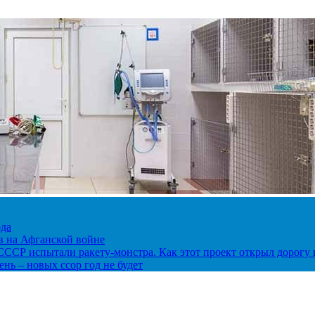
ода
ов на Афганской войне
в СССР испытали ракету-монстра. Как этот проект открыл дорогу 
нь – новых ссор год не будет