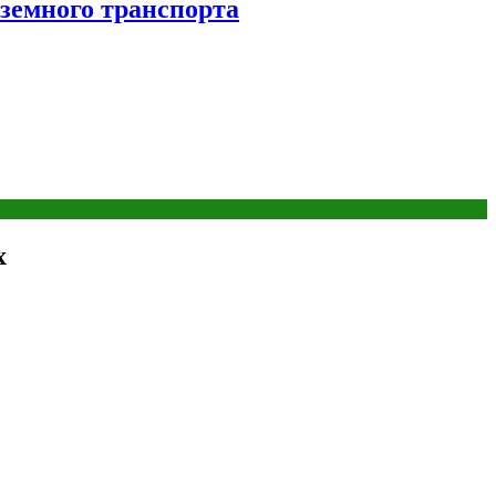
аземного транспорта
х