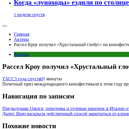
Когда «луноходы» ездили по столиц
1 неделя спустя
Главная
Актеры
Рассел Кроу получил «Хрустальный глобус» на кинофест
Актеры
Рассел Кроу получил «Хрустальный гло
ТАСС
3 года спустя
0
1 минуты
Почетный приз международного кинофестиваля в этом году вру
Навигация по записям
Предыдущая:
Ожоги, переломы и пулевые ранения: в Италии 
Далее:
Врач раскрыла действенный способ защититься от клещ
Похожие новости