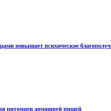
тицами повышает психическое благополу
ния питомцев домашней пищей