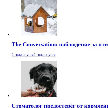
The Conversation: наблюдение за п
2 года спустя
2 года спустя
Стоматолог предостерёг от кормле