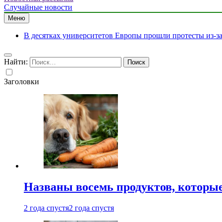
Случайные новости
Меню
В десятках университетов Европы прошли протесты из-з
Найти:
Заголовки
Названы восемь продуктов, которые
2 года спустя
2 года спустя