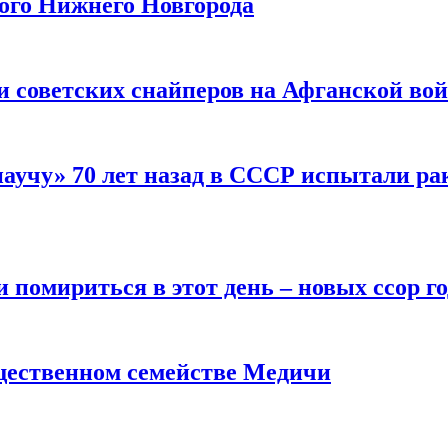
рого Нижнего Новгорода
ти советских снайперов на Афганской во
научу» 70 лет назад в СССР испытали ра
помириться в этот день – новых ссор год
щественном семействе Медичи