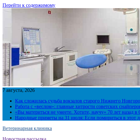
Перейти к содержимому
7 августа, 2026
Как сложилась судьба вокзалов старого Нижнего Новгор
Работа с «веслом»: главные хитрости советских снайпер
«Вы материться не умеете. Хотите, научу» 70 лет назад 
Народные приметы на 31 июля: Если помириться в этот де
Ветеринарная клиника
Новостная рассылка