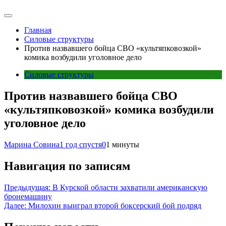
Главная
Силовые структуры
Против назвавшего бойца СВО «культяпковозкой»
комика возбудили уголовное дело
Силовые структуры
Против назвавшего бойца СВО
«культяпковозкой» комика возбудили
уголовное дело
Марина Совина
1 год спустя
0
1 минуты
Навигация по записям
Предыдущая:
В Курской области захватили американскую
бронемашину
Далее:
Милохин выиграл второй боксерский бой подряд