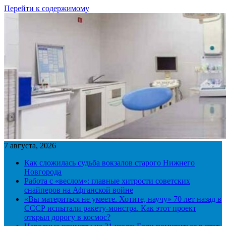
Перейти к содержимому
7 августа, 2026
Как сложилась судьба вокзалов старого Нижнего
Новгорода
Работа с «веслом»: главные хитрости советских
снайперов на Афганской войне
«Вы материться не умеете. Хотите, научу» 70 лет назад в
СССР испытали ракету-монстра. Как этот проект
открыл дорогу в космос?