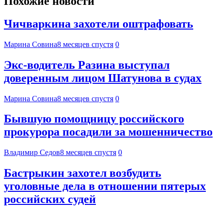
Похожие новости
Чичваркина захотели оштрафовать
Марина Совина
8 месяцев спустя
0
Экс-водитель Разина выступал
доверенным лицом Шатунова в судах
Марина Совина
8 месяцев спустя
0
Бывшую помощницу российского
прокурора посадили за мошенничество
Владимир Седов
8 месяцев спустя
0
Бастрыкин захотел возбудить
уголовные дела в отношении пятерых
российских судей