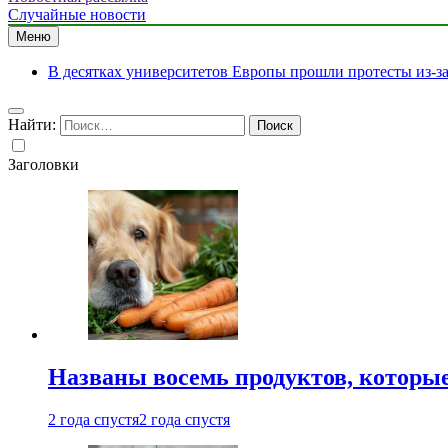
Случайные новости
Меню
В десятках университетов Европы прошли протесты из-з
Найти:
Заголовки
Названы восемь продуктов, которые
2 года спустя
2 года спустя