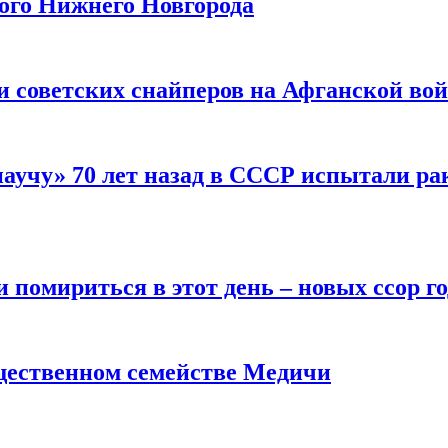
рого Нижнего Новгорода
ти советских снайперов на Афганской во
научу» 70 лет назад в СССР испытали ра
помириться в этот день – новых ссор год
щественном семействе Медичи