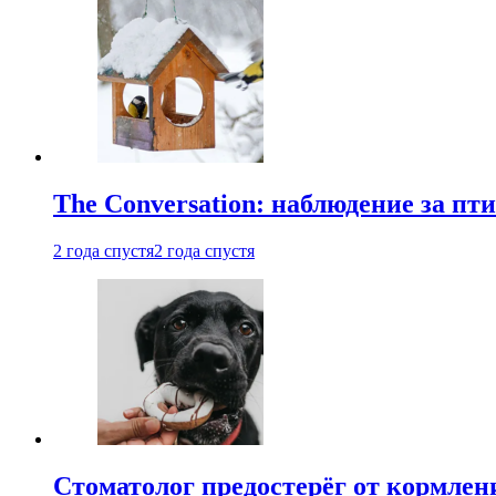
The Conversation: наблюдение за п
2 года спустя
2 года спустя
Стоматолог предостерёг от кормле