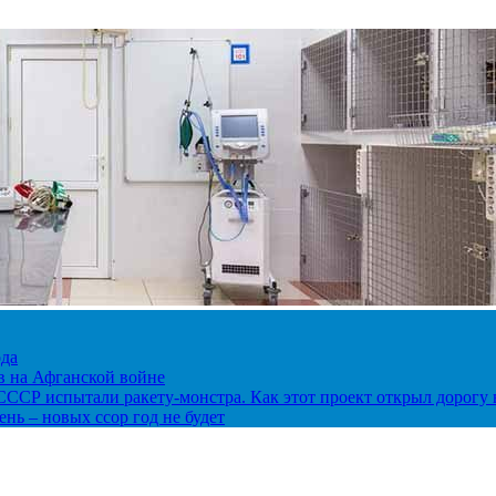
ода
ов на Афганской войне
в СССР испытали ракету-монстра. Как этот проект открыл дорогу 
нь – новых ссор год не будет