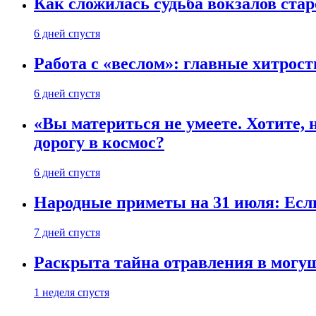
Как сложилась судьба вокзалов ста
6 дней спустя
Работа с «веслом»: главные хитрос
6 дней спустя
«Вы материться не умеете. Хотите, 
дорогу в космос?
6 дней спустя
Народные приметы на 31 июля: Если 
7 дней спустя
Раскрыта тайна отравления в могу
1 неделя спустя