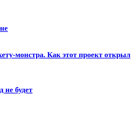
йне
кету-монстра. Как этот проект открыл
 не будет