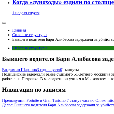
Когда «луноходы» ездили по столиц
1 неделя спустя
Главная
Силовые структуры
Бывшего водителя Бари Алибасова задержали за убийств
Силовые структуры
Бывшего водителя Бари Алибасова заде
Владимир Шарапов
3 года спустя
0
1 минуты
Полицейские задержали ранее судимого 51-летнего москвича за
работал на Петровке. В молодости он учился в Московском вы
Навигация по записям
Предыдущая:
Fortnite и Gran Turismo 7 станут частью Олимпи
Далее:
Бывшего водителя Бари Алибасова задержали за убийст