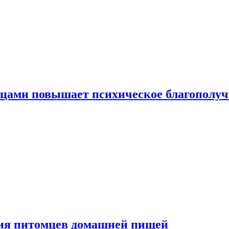
тицами повышает психическое благополу
ния питомцев домашней пищей