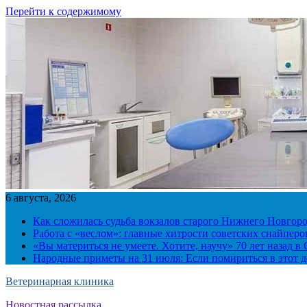
Перейти к содержимому
6 августа, 2026
Как сложилась судьба вокзалов старого Нижнего Новгор
Работа с «веслом»: главные хитрости советских снайпер
«Вы материться не умеете. Хотите, научу» 70 лет назад 
Народные приметы на 31 июля: Если помириться в этот де
Ветеринарная клиника
Новостная рассылка